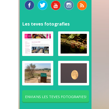
Les teves fotografies
ENVIA'NS LES TEVES FOTOGRAFIES!