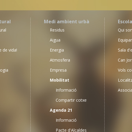
tural
Medi ambient urbà
Escol
ural
Residus
Qui so
Aigua
Equipa
e de vida!
Energia
Sala d'
Atmosfera
Can Jor
ogia
Empresa
Vols col
Mobilitat
Localit
Informació
Associa
Compartir cotxe
Agenda 21
Informació
Pacte d'Alcaldes