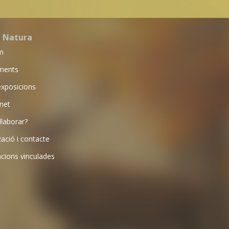
a Natura
m
ments
exposicions
net
·laborar?
zació i contacte
cions vinculades