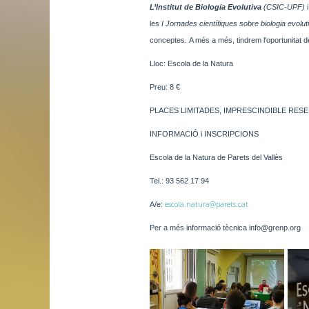
L’Institut de Biologia Evolutiva
(CSIC-UPF)
les
I Jornades científiques sobre biologia evolut
conceptes. A més a més, tindrem l'oportunitat d
Lloc: Escola de la Natura
Preu: 8 €
PLACES LIMITADES, IMPRESCINDIBLE RESE
INFORMACIÓ i INSCRIPCIONS
Escola de la Natura de Parets del Vallès
Tel.: 93 562 17 94
escola.natura@parets.cat
A/e:
Per a més informació tècnica info@grenp.org