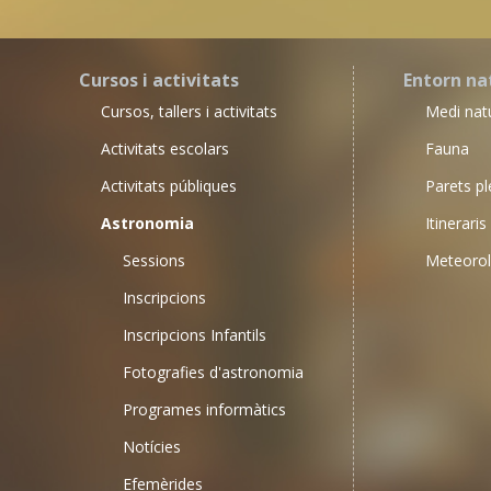
Cursos i activitats
Entorn na
Cursos, tallers i activitats
Medi nat
Activitats escolars
Fauna
Activitats públiques
Parets pl
Astronomia
Itineraris
Sessions
Meteorol
Inscripcions
Inscripcions Infantils
Fotografies d'astronomia
Programes informàtics
Notícies
Efemèrides