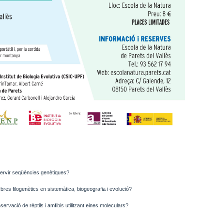
t servir seqüències genètiques?
rbres filogenètics en sistemàtica, biogeografia i evolució?
rvació de rèptils i amfibis utilitzant eines moleculars?