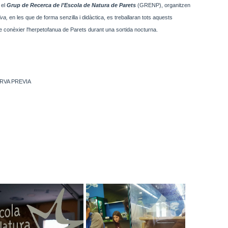
i el
Grup de Recerca de l’Escola de Natura de Parets
(GRENP), organitzen
iva,
en les que de forma senzilla i didàctica, es treballaran tots aquests
e conèxier l'herpetofanua de Parets durant una sortida nocturna.
RVA PREVIA